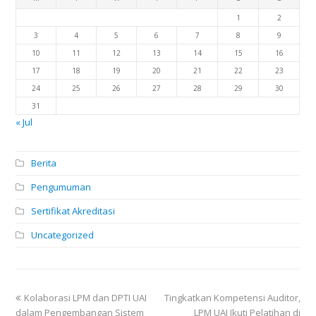
1
2
3
4
5
6
7
8
9
10
11
12
13
14
15
16
17
18
19
20
21
22
23
24
25
26
27
28
29
30
31
« Jul
Berita
Pengumuman
Sertifikat Akreditasi
Uncategorized
previous
next
Kolaborasi LPM dan DPTI UAI
Tingkatkan Kompetensi Auditor,
post:
post:
dalam Pengembangan Sistem
LPM UAI Ikuti Pelatihan di