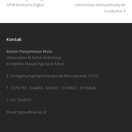
SPMI Berbasis Digital
Universitas Muhammadiyah
Surakarta
Kontak
Badan Penjaminan Mutu
Universitas Al Azhar Indonesia
Kompleks Masjid Agung Al Azhar
Jl. Sisingamangaraja Kebayoran Baru-Jakarta 12110
T. 72792753, 7244456, 7262007, 72790532, 72790546
F. 021 7244767
Email: bpmu@uai.ac.id