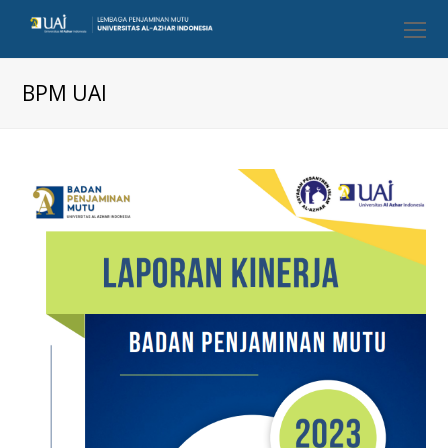
O
Mo
M
BPM UAI