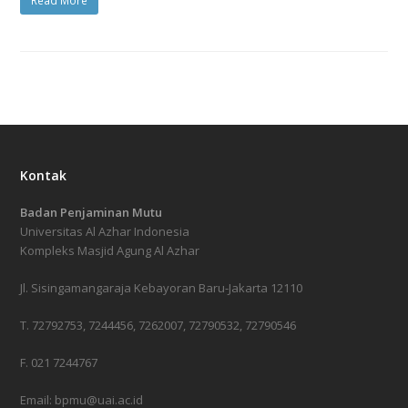
Read More
Kontak
Badan Penjaminan Mutu
Universitas Al Azhar Indonesia
Kompleks Masjid Agung Al Azhar
Jl. Sisingamangaraja Kebayoran Baru-Jakarta 12110
T. 72792753, 7244456, 7262007, 72790532, 72790546
F. 021 7244767
Email: bpmu@uai.ac.id